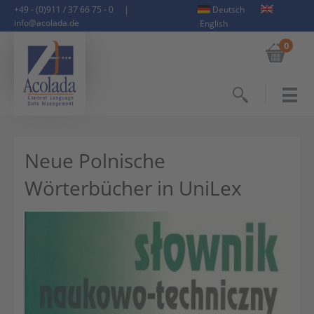
+49 - (0)911 / 37 66 75 - 0
|
Deutsch
info@acolada.de
English
0
Suchen
Neue Polnische
Wörterbücher in UniLex