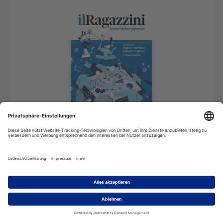
Online Wörterbuch
Abonnement inkl. automatischer Datenaktualisierung
22,26
€
*
pro Jahr
In den Warenkorb