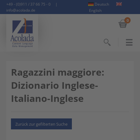
+49 - (0)911 / 37 66 75 - 0
|
Deutsch
info@acolada.de
English
0
Suchen
Ragazzini maggiore:
Dizionario Inglese-
Italiano-Inglese
Zurück zur gefilterten Suche